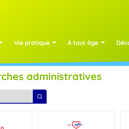
Vie pratique
À tout âge
Déc
ches administratives