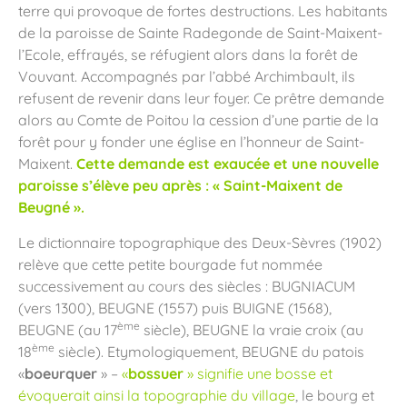
terre qui provoque de fortes destructions. Les habitants
de la paroisse de Sainte Radegonde de Saint-Maixent-
l’Ecole, effrayés, se réfugient alors dans la forêt de
Vouvant. Accompagnés par l’abbé Archimbault, ils
refusent de revenir dans leur foyer. Ce prêtre demande
alors au Comte de Poitou la cession d’une partie de la
forêt pour y fonder une église en l’honneur de Saint-
Maixent.
Cette demande est exaucée et une nouvelle
paroisse s’élève peu après : « Saint-Maixent de
Beugné ».
Le dictionnaire topographique des Deux-Sèvres (1902)
relève que cette petite bourgade fut nommée
successivement au cours des siècles : BUGNIACUM
(vers 1300), BEUGNE (1557) puis BUIGNE (1568),
ème
BEUGNE (au 17
siècle), BEUGNE la vraie croix (au
ème
18
siècle). Etymologiquement, BEUGNE du patois
«
boeurquer
» –
«
bossuer
» signifie une bosse et
évoquerait ainsi la topographie du village
, le bourg et