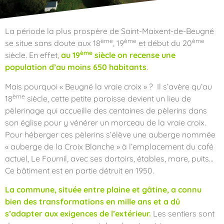
La période la plus prospère de Saint-Maixent-de-Beugné
ème
ème
ème
se situe sans doute aux 18
, 19
et début du 20
ème
siècle. En effet,
au 19
siècle on recense une
population d’au moins 650 habitants
.
Mais pourquoi « Beugné la vraie croix » ? Il s’avère qu’au
ème
18
siècle, cette petite paroisse devient un lieu de
pèlerinage qui accueille des centaines de pèlerins dans
son église pour y vénérer un morceau de la vraie croix.
Pour héberger ces pèlerins s’élève une auberge nommée
« auberge de la Croix Blanche » à l’emplacement du café
actuel, Le Fournil, avec ses dortoirs, étables, mare, puits…
Ce bâtiment est en partie détruit en 1950.
La commune, située entre plaine et gâtine, a connu
bien des transformations en mille ans et a dû
s’adapter aux exigences de l’extérieur.
Les sentiers sont