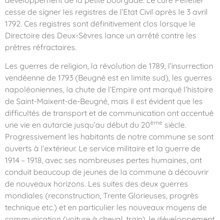
développement de la petite bourgade. Le curé Pelletier
cesse de signer les registres de l’Etat Civil après le 3 avril
1792. Ces registres sont définitivement clos lorsque le
Directoire des Deux-Sèvres lance un arrêté contre les
prêtres réfractaires.
Les guerres de religion, la révolution de 1789, l’insurrection
vendéenne de 1793 (Beugné est en limite sud), les guerres
napoléoniennes, la chute de l’Empire ont marqué l’histoire
de Saint-Maixent-de-Beugné, mais il est évident que les
difficultés de transport et de communication ont accentué
ème
une vie en autarcie jusqu’au début du 20
siècle.
Progressivement les habitants de notre commune se sont
ouverts à l’extérieur. Le service militaire et la guerre de
1914 – 1918, avec ses nombreuses pertes humaines, ont
conduit beaucoup de jeunes de la commune à découvrir
de nouveaux horizons. Les suites des deux guerres
mondiales (reconstruction, Trente Glorieuses, progrès
technique etc.) et en particulier les nouveaux moyens de
communication (voiture à cheval, train), le développement